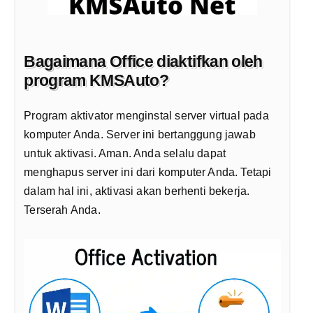
Bagaimana Office diaktifkan oleh
program KMSAuto?
Program aktivator menginstal server virtual pada
komputer Anda. Server ini bertanggung jawab
untuk aktivasi. Aman. Anda selalu dapat
menghapus server ini dari komputer Anda. Tetapi
dalam hal ini, aktivasi akan berhenti bekerja.
Terserah Anda.