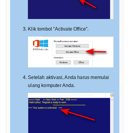
Klik tombol “Activate Office”.
Setelah aktivasi, Anda harus memulai
ulang komputer Anda.