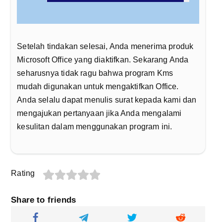
Setelah tindakan selesai, Anda menerima produk
Microsoft Office yang diaktifkan. Sekarang Anda
seharusnya tidak ragu bahwa program Kms
mudah digunakan untuk mengaktifkan Office.
Anda selalu dapat menulis surat kepada kami dan
mengajukan pertanyaan jika Anda mengalami
kesulitan dalam menggunakan program ini.
Rating
Share to friends