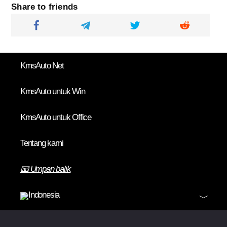
Share to friends
KmsAuto Net
KmsAuto untuk Win
KmsAuto untuk Office
Tentang kami
📧 Umpan balik